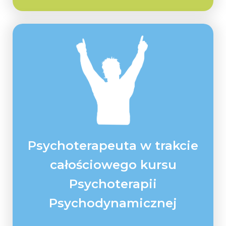
Psychoterapeuta w trakcie
całościowego kursu
Psychoterapii
Psychodynamicznej