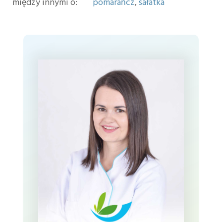
między innymi o:
pomarańcz
,
sałatka