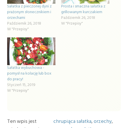
Sałatka z pieczonej dyni z
Prosta i smaczna sałatka z
prażonym słonecznikiem i
grillowanym kurczakiem
orzechami
Październik 26, 2018
Październik 26, 2018
W "Przepisy"
W "Przepisy"
Sałatka wybuchowa -
pomysł na kolację lub box
do pracy!
Styczeń 15, 2019
W "Przepisy"
Ten wpis jest
chrupiąca sałatka
,
orzechy
,