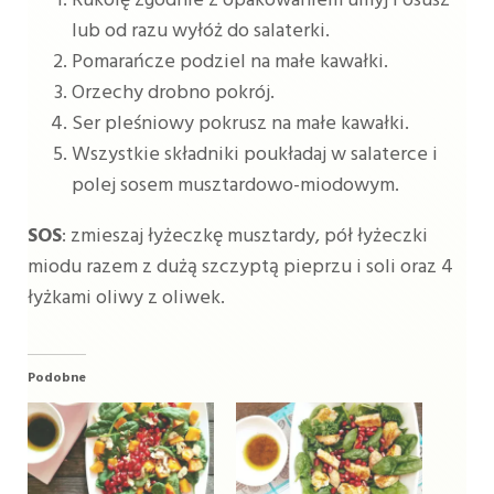
Rukolę zgodnie z opakowaniem umyj i osusz
lub od razu wyłóż do salaterki.
Pomarańcze podziel na małe kawałki.
Orzechy drobno pokrój.
Ser pleśniowy pokrusz na małe kawałki.
Wszystkie składniki poukładaj w salaterce i
polej sosem musztardowo-miodowym.
SOS
: zmieszaj łyżeczkę musztardy, pół łyżeczki
miodu razem z dużą szczyptą pieprzu i soli oraz 4
łyżkami oliwy z oliwek.
Podobne