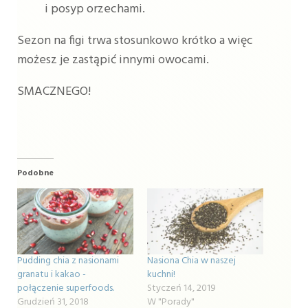
i posyp orzechami.
Sezon na figi trwa stosunkowo krótko a więc
możesz je zastąpić innymi owocami.
SMACZNEGO!
Podobne
Pudding chia z nasionami
Nasiona Chia w naszej
granatu i kakao -
kuchni!
połączenie superfoods.
Styczeń 14, 2019
Grudzień 31, 2018
W "Porady"