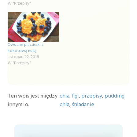
W "Przepisy"
Owsiane placuszki z
kokosową nutą
Listopad 22, 2018
W "Przepisy"
Ten wpis jest między
chia
,
figi
,
przepisy
,
pudding
innymi o:
chia
,
śniadanie