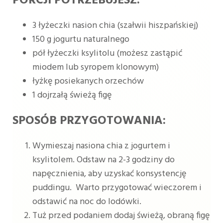
PORCJI POTRZEBUJESZ:
3 łyżeczki nasion chia (szałwii hiszpańskiej)
150 g jogurtu naturalnego
pół łyżeczki ksylitolu (możesz zastąpić
miodem lub syropem klonowym)
łyżkę posiekanych orzechów
1 dojrzałą świeżą figę
SPOSÓB PRZYGOTOWANIA:
Wymieszaj nasiona chia z jogurtem i
ksylitolem. Odstaw na 2-3 godziny do
napęcznienia, aby uzyskać konsystencję
puddingu. Warto przygotować wieczorem i
odstawić na noc do lodówki.
Tuż przed podaniem dodaj świeżą, obraną figę